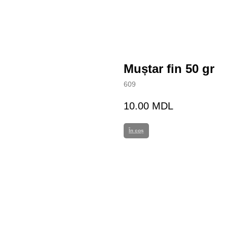
Muștar fin 50 gr
609
10.00
MDL
În coș