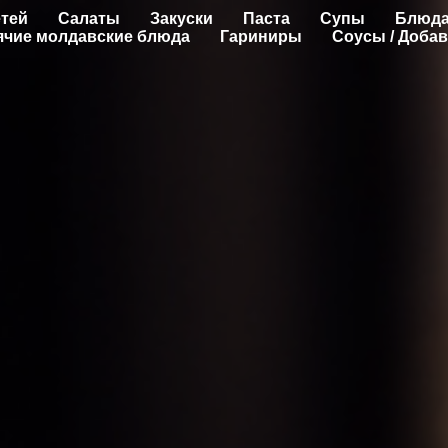
етей
Салаты
Закуски
Паста
Супы
Блюда
ячие молдавские блюда
Гариниры
Соусы / Доба