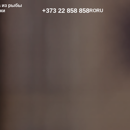
 из рыбы
+373 22 858 858
вки
RO
RU