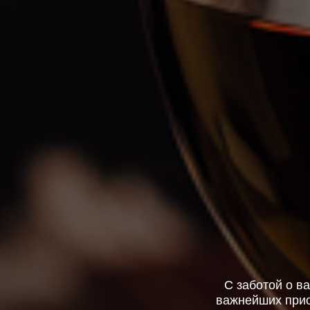
С заботой о 
важнейших при